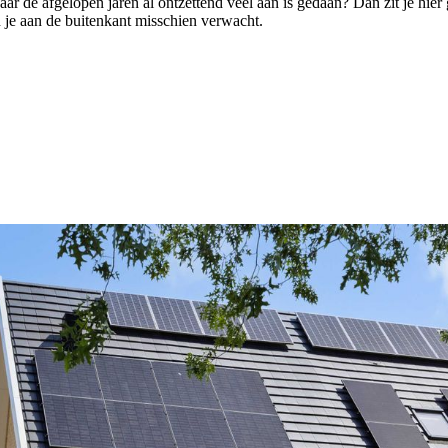
ar de afgelopen jaren al ontzettend veel aan is gedaan? Dan zit je hie
 je aan de buitenkant misschien verwacht.