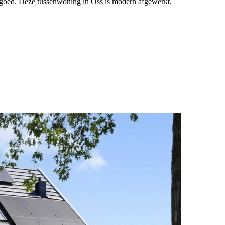
r goed. Deze tussenwoning in Oss is modern afgewerkt,