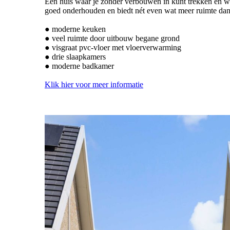
Een huis waar je zonder verbouwen in kunt trekken én wa
goed onderhouden en biedt nét even wat meer ruimte dan
● moderne keuken
● veel ruimte door uitbouw begane grond
● visgraat pvc-vloer met vloerverwarming
● drie slaapkamers
● moderne badkamer
Klik hier voor meer informatie