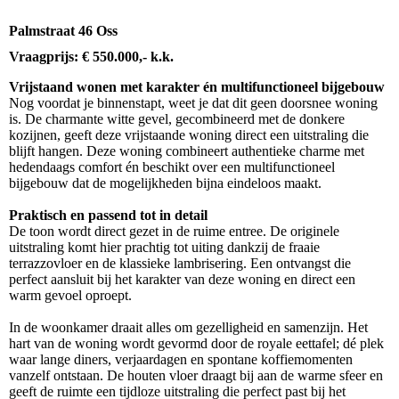
Palmstraat 46 Oss
Vraagprijs: € 550.000,- k.k.
Vrijstaand wonen met karakter én multifunctioneel bijgebouw
Nog voordat je binnenstapt, weet je dat dit geen doorsnee woning
is. De charmante witte gevel, gecombineerd met de donkere
kozijnen, geeft deze vrijstaande woning direct een uitstraling die
blijft hangen. Deze woning combineert authentieke charme met
hedendaags comfort én beschikt over een multifunctioneel
bijgebouw dat de mogelijkheden bijna eindeloos maakt.
Praktisch en passend tot in detail
De toon wordt direct gezet in de ruime entree. De originele
uitstraling komt hier prachtig tot uiting dankzij de fraaie
terrazzovloer en de klassieke lambrisering. Een ontvangst die
perfect aansluit bij het karakter van deze woning en direct een
warm gevoel oproept.
In de woonkamer draait alles om gezelligheid en samenzijn. Het
hart van de woning wordt gevormd door de royale eettafel; dé plek
waar lange diners, verjaardagen en spontane koffiemomenten
vanzelf ontstaan. De houten vloer draagt bij aan de warme sfeer en
geeft de ruimte een tijdloze uitstraling die perfect past bij het