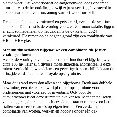
plaatje weer. Dat komt doordat de aangebouwde loods onderdeel
uitmaakt van de beoordeling, terwijl er juist veel is geïnvesteerd in
het comfort en de verduurzaming van het woonhuis zelf.
De platte daken zijn vernieuwd en geïsoleerd, evenals de schuine
dakdelen. Daarnaast is de woning voorzien van muurisolatie, liggen
er acht zonnepanelen op het dak en is de cv-ketel in 2024
vernieuwd. De ramen op de begane grond zijn een combinatie van
HR en HR+ glas.
Met multifunctioneel bijgebouw: een combinatie die je niet
vaak tegenkomt
Achter de woning bevindt zich een multifunctioneel bijgebouw van
circa 105 m². Hier zijn diverse mogelijkheden. Momenteel is deze
ruimte verdeeld in twee delen: een gezellige bar- en chillplek aan de
tuinzijde en daarachter een royale opslagruimte.
Maar dit is veel meer dan alleen een bijgebouw. Denk aan dubbele
bewoning, een atelier, een werkplaats of opslagruimte voor
ondernemers met voorraad of inventaris. Ook voor de
autoliefhebber biedt deze ruimte unieke kansen. Met het realiseren
van een garagedeur aan de achterzijde ontstaat er ruimte voor het
stallen van meerdere auto's op eigen terrein. Een zeldzame
combinatie van wonen, werken en hobby's onder één dak.