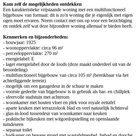
Kom zelf de mogelijkheden ontdekken
Een karakteristieke vrijstaande woning met een multifunctioneel
bijgebouw van formaat: dit is zo'n woning die je eigenlijk met eigen
ogen moet ervaren. Neem contact met ons op voor een bezichtiging
en ontdek zelf wat deze bijzondere woning allemaal te bieden heeft.
Kenmerken en bijzonderheden:
- bouwjaar: 1925
- woonoppervlakte: circa 96 m²
- perceeloppervlakte: 270 m²
- energielabel: E
- lager energielabel door de loods (deze maakt onderdeel uit van de
beoordeling)
- multifunctioneel bijgebouw van circa 105 m² (bereikbaar via het
achterliggende terrein)
- mogelijk om een garagedeur in de schuur te maken
- voorste gedeelte van bijgebouw is in gebruik als bar- en chillplek
- sfeervolle stadstuin met achterom
- woonkamer met houten vloer en plek voor royale eettafel
- aparte keuken met terrazzolook blad en veel natuurlijk lichtinval
- glas-in-lood tussendeur van woonkamer naar keuken
- praktische bijkeuken met witgoedopstelling en openslaande
tuindeuren
- separaat toilet
- badkamer op begane grond met wastafelmeubel, ligbad en douche