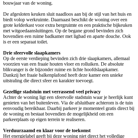
bouwjaar van de woning.
De afgesloten keuken sluit naadloos aan bij de stijl van het huis en
biedt volop werkruimte. Daarnaast beschikt de woning over een
grote kelderkast voor extra bergruimte en een praktische bijkeuken
met witgoedaansluitingen. Op de begane grond bevinden zich
bovendien een ruime badkamer met ligbad en aparte douche. Ook
is er een separaat toilet.
Drie sfeervolle slaapkamers
Op de eerste verdieping bevinden zich drie slaapkamers, allemaal
voorzien van een fraaie houten vloer en rolluiken. De absolute
blikvanger is de bijzonder ruime en lichte hoofdslaapkamer.
Dankzij het fraaie balkenplafond heeft deze kamer een unieke
uitstraling die direct sfeer en karakter toevoegt.
Gezellige stadstuin met verrassend veel privacy
Achter de woning ligt een sfeervolle stadstuin waar je heerlijk kunt
genieten van het buitenleven. Via de afsluitbare achterom is de tuin
eenvoudig bereikbaar. Daarbij parkeer je momenteel gratis direct bij
de woning en bestaat bovendien de mogelijkheid om een
parkeerplaats op eigen terrein te realiseren.
Verduurzaamd en klaar voor de toekomst
Het energielabel geeft bij deze woning niet direct het volledige