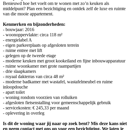
Benieuwd hoe het voelt om te wonen met zo’n keuken als
middelpunt? Plan een bezichtiging en ontdek zelf de luxe en ruimte
van die mooie appartement.
Kenmerken en bijzonderheden:
- bouwjaar: 2016
- woonoppervlakte: circa 118 m²
- energielabel A
- eigen parkeerplaats op afgesloten terrein
- ruime entree met lift
- gelegen op de tweede etage
- moderne keuken met groot kookeiland en fijne inbouwapparatuur
- ruime woonkamer met grote raampartijen
- drie slaapkamers
- royaal dakterras van circa 48 m²
- moderne badkamer met wastafel, wastafelmeubel en ruime
inloopdouche
- apart toilet
- woning rondom voorzien van rolluiken
- afgesloten fietsenstalling voor gemeenschappelijk gebruik
- servicekosten: € 245,33 per maand
- oplevering in overleg
Is dit de woning waar jij naar op zoek bent? Mis deze kans niet
en neem contact met ons op voor een bezichtiging. We laten je