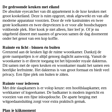
De gedroomde keuken met eiland
De absolute eyecatcher van dit appartement is de luxe keuken met
groot kookeiland. Deze is ruim opgezet, strak afgewerkt en van alle
moderne apparatuur voorzien. Door de vele kastruimtes en twee
grote koelkasten en twee diepvriezen is er voor alle boodschappen
voldoende plek. Hier kook je niet alleen, hier leef je. Of je nu
uitgebreid dineert met naasten of gewoon samen de dag doorneemt
onder het genot van een kop koffie.
Ruimte en licht - binnen én buiten
Grenzend aan de keuken ligt de ruime woonkamer. Dankzij de
grote raampartijen is er altijd genoeg daglicht aanwezig. Vanuit de
woonkamer is er directe toegang tot het bijzonder royale dakterras.
Dit samen met de open keuken en woonkamer maakt het samen een
heerlijke leefruimte. Het dakterras is van groot formaat en biedt veel
privacy. Een fijne plek om buiten te zitten.
Ruimte voor iedereen
Met drie slaapkamers is er volop keuze: een hoofdslaapkamer, een
werkkamer of logeerkamer. De badkamer is modern ingericht en
voorzien van een fijne inloopdouche. De aparte berging met
witgoedaansluiting zorgt voor extra praktisch gemak.
Plan je kijkmoment