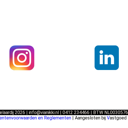
elaardij 2026 |
info@vianikki.nl | 0412 234466 | BTW NL00305
ntenvoorwaarden en Reglementen
| Aangesloten bij
V
astgoed 